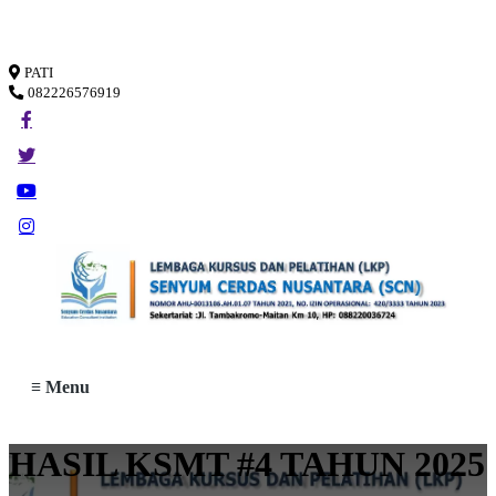
Loading...
PATI
082226576919
≡ Menu
HASIL KSMT #4 TAHUN 2025