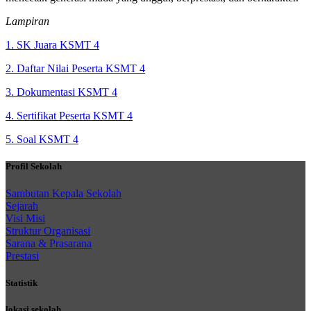
Lampiran
1. SK Juara KSMT 4
2. Daftar Nilai Peserta KSMT 4
3. Dokumentasi KSMT 4
4. Sertifikat Peserta KSMT 4
5. Soal KSMT 4
Profil Sekolah
Sambutan Kepala Sekolah
Sejarah
Visi Misi
Struktur Organisasi
Sarana & Prasarana
Prestasi
Statistik
lokasi sekolah