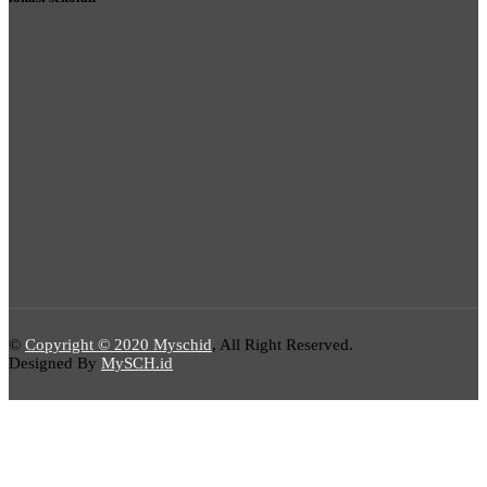
©
Copyright © 2020 Myschid
, All Right Reserved.
Designed By
MySCH.id