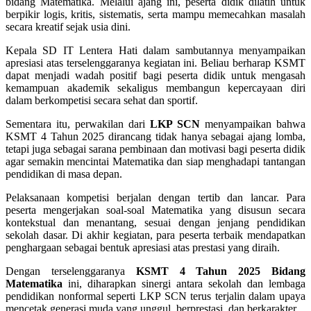
bidang Matematika. Melalui ajang ini, peserta didik dilatih untuk
berpikir logis, kritis, sistematis, serta mampu memecahkan masalah
secara kreatif sejak usia dini.
Kepala SD IT Lentera Hati dalam sambutannya menyampaikan
apresiasi atas terselenggaranya kegiatan ini. Beliau berharap KSMT
dapat menjadi wadah positif bagi peserta didik untuk mengasah
kemampuan akademik sekaligus membangun kepercayaan diri
dalam berkompetisi secara sehat dan sportif.
Sementara itu, perwakilan dari
LKP SCN
menyampaikan bahwa
KSMT 4 Tahun 2025 dirancang tidak hanya sebagai ajang lomba,
tetapi juga sebagai sarana pembinaan dan motivasi bagi peserta didik
agar semakin mencintai Matematika dan siap menghadapi tantangan
pendidikan di masa depan.
Pelaksanaan kompetisi berjalan dengan tertib dan lancar. Para
peserta mengerjakan soal-soal Matematika yang disusun secara
kontekstual dan menantang, sesuai dengan jenjang pendidikan
sekolah dasar. Di akhir kegiatan, para peserta terbaik mendapatkan
penghargaan sebagai bentuk apresiasi atas prestasi yang diraih.
Dengan terselenggaranya
KSMT 4 Tahun 2025 Bidang
Matematika
ini, diharapkan sinergi antara sekolah dan lembaga
pendidikan nonformal seperti LKP SCN terus terjalin dalam upaya
mencetak generasi muda yang unggul, berprestasi, dan berkarakter.