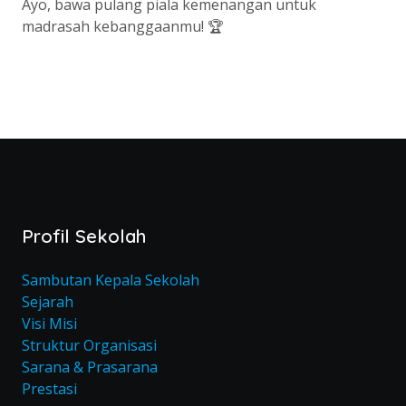
Ayo, bawa pulang piala kemenangan untuk
madrasah kebanggaanmu! 🏆
Profil Sekolah
Sambutan Kepala Sekolah
Sejarah
Visi Misi
Struktur Organisasi
Sarana & Prasarana
Prestasi